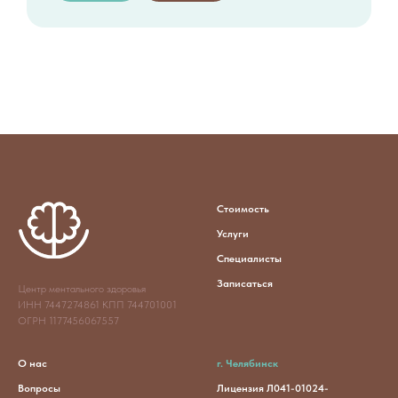
Стоимость
Услуги
Специалисты
Записаться
Центр ментального здоровья
ИНН 7447274861 КПП 744701001
ОГРН 1177456067557
О нас
г. Челябинск
Вопросы
Лицензия Л041-01024-