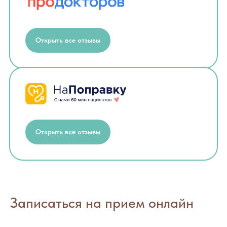
ПроДокторов
Открыть все отзывы
НаПоправку
Открыть все отзывы
Записаться на прием онлайн